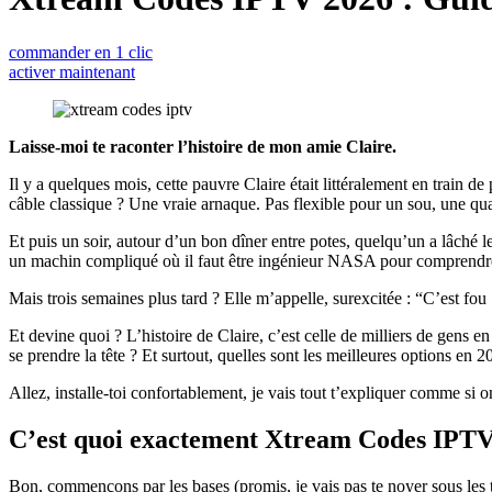
commander en 1 clic
activer maintenant
Laisse-moi te raconter l’histoire de mon amie Claire.
Il y a quelques mois, cette pauvre Claire était littéralement en train d
câble classique ? Une vraie arnaque. Pas flexible pour un sou, une qua
Et puis un soir, autour d’un bon dîner entre potes, quelqu’un a lâché 
un machin compliqué où il faut être ingénieur NASA pour comprendre 
Mais trois semaines plus tard ? Elle m’appelle, surexcitée : “C’est fou
Et devine quoi ? L’histoire de Claire, c’est celle de milliers de gens
se prendre la tête ? Et surtout, quelles sont les meilleures options en 2
Allez, installe-toi confortablement, je vais tout t’expliquer comme si on
C’est quoi exactement Xtream Codes IPTV
Bon, commençons par les bases (promis, je vais pas te noyer sous les 