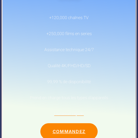
+120,000 chaînes TV
+250,000 films en series
Assistance technique 24/7
Qualité 4K/FHD/HD/SD
99,99 % de disponibilité
Prend en charge tous les types d’appareils
Livraison rapide
COMMANDEZ