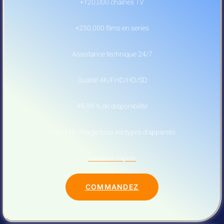
+120,000 chaînes TV
+250,000 films en series
Assistance technique 24/7
Qualité 4K/FHD/HD/SD
99,99 % de disponibilité
Prend en charge tous les types d’appareils
Livraison rapide
COMMANDEZ