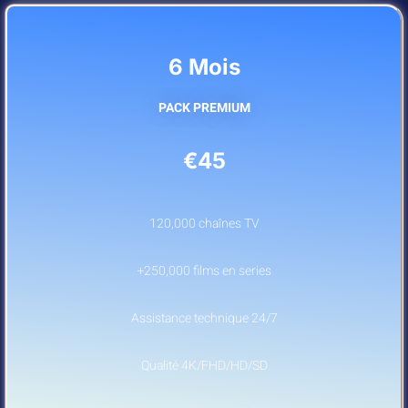
6 Mois
PACK PREMIUM
€45
120,000 chaînes TV
+250,000 films en series
Assistance technique 24/7
Qualité 4K/FHD/HD/SD