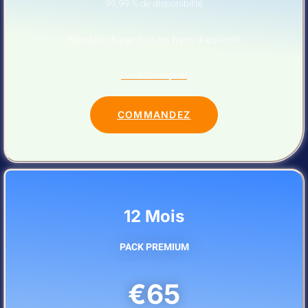
99,99 % de disponibilité
Prend en charge tous les types d’appareils
Livraison rapide
COMMANDEZ
12 Mois
PACK PREMIUM
€65