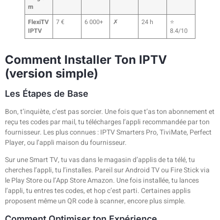
m
FlexiTV
7 €
6 000+
✗
24 h
⭐
IPTV
8.4/10
Comment Installer Ton IPTV
(version simple)
Les Étapes de Base
Bon, t’inquiète, c’est pas sorcier. Une fois que t’as ton abonnement et
reçu tes codes par mail, tu télécharges l’appli recommandée par ton
fournisseur. Les plus connues : IPTV Smarters Pro, TiviMate, Perfect
Player, ou l’appli maison du fournisseur.
Sur une Smart TV, tu vas dans le magasin d’applis de ta télé, tu
cherches l’appli, tu l’installes. Pareil sur Android TV ou Fire Stick via
le Play Store ou l’App Store Amazon. Une fois installée, tu lances
l’appli, tu entres tes codes, et hop c’est parti. Certaines applis
proposent même un QR code à scanner, encore plus simple.
Comment Optimiser ton Expérience