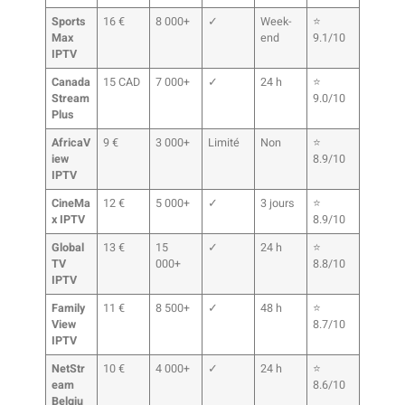
Sports
16 €
8 000+
✓
Week-
⭐
Max
end
9.1/10
IPTV
Canada
15 CAD
7 000+
✓
24 h
⭐
Stream
9.0/10
Plus
AfricaV
9 €
3 000+
Limité
Non
⭐
iew
8.9/10
IPTV
CineMa
12 €
5 000+
✓
3 jours
⭐
x IPTV
8.9/10
Global
13 €
15
✓
24 h
⭐
TV
000+
8.8/10
IPTV
Family
11 €
8 500+
✓
48 h
⭐
View
8.7/10
IPTV
NetStr
10 €
4 000+
✓
24 h
⭐
eam
8.6/10
Belgiu