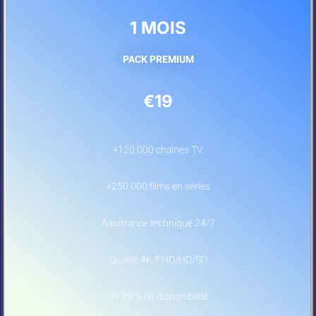
1 MOIS
PACK PREMIUM
€19
+120,000 chaînes TV
+250,000 films en series
Assistance technique 24/7
Qualité 4K/FHD/HD/SD
99,99 % de disponibilité