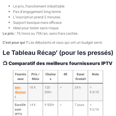
Le prix, franchement imbattable
Pas d’engagement long terme
L’inscription prend 2 minutes
Support basique mais efficace
Idéal pour tester sans risque
Le prix :
7€/mois ou 70€/an, sans frais cachés.
C’est pour qui ?
Les débutants et ceux qui ont un budget serré.
Le Tableau Récap’ (pour les pressés)
📺
Comparatif des meilleurs fournisseurs IPTV
Fournis
Prix /
Chaîne
4K
Essai
Note
seur
Mois
s
Gratuit
iptv-
10 €
120
✓
24 h
⭐
4ksmar
000+
9.5/10
t
EuroStr
14 €
9 500+
✓
7 jours
⭐
eam
9.2/10
IPTV