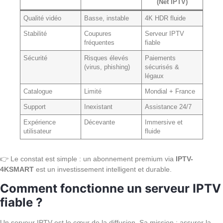
(Net IPTV)
Qualité vidéo
Basse, instable
4K HDR fluide
Stabilité
Coupures
Serveur IPTV
fréquentes
fiable
Sécurité
Risques élevés
Paiements
(virus, phishing)
sécurisés &
légaux
Catalogue
Limité
Mondial + France
Support
Inexistant
Assistance 24/7
Expérience
Décevante
Immersive et
utilisateur
fluide
👉 Le constat est simple : un abonnement premium via
IPTV-
4KSMART
est un investissement intelligent et durable.
Comment fonctionne un serveur IPTV
fiable ?
Un serveur IPTV est le cœur de la diffusion. Sa mission : assurer la