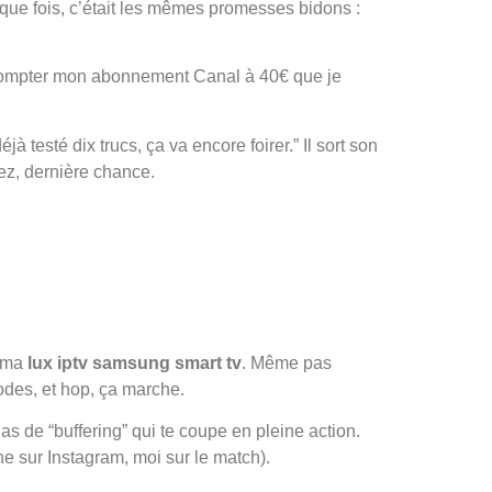
haque fois, c’était les mêmes promesses bidons :
s compter mon abonnement Canal à 40€ que je
 déjà testé dix trucs, ça va encore foirer.” Il sort son
ez, dernière chance.
r ma
lux iptv samsung smart tv
. Même pas
codes, et hop, ça marche.
s de “buffering” qui te coupe en pleine action.
e sur Instagram, moi sur le match).