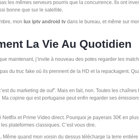
t pas les mêmes serveurs pourris que la concurrence. Ils ont in
si bonne que sur le satellite.
ambre, mon
lux iptv android tv
dans le bureau, et même sur mon 
ment La Vie Au Quotidien
 que maintenant, j’invite à nouveau des potes regarder les matchs
pas du truc fake où ils prennent de la HD et la repackagent. Q
 c’est du marketing de ouf”. Mais en fait, non. Toutes les chaîn
Ma copine qui est portugaise peut enfin regarder ses émissions 
ré Netflix et Prime Video direct. Pourquoi je payerais 30€ en plus
 les plateformes classiques. C’est vous dire.
.
Même quand mon voisin du dessus télécharge la terre entière