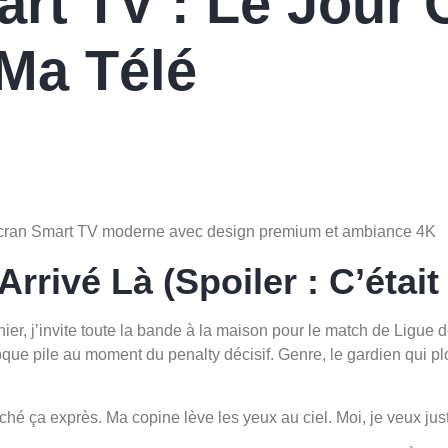
rt TV : Le Jour O
 Ma Télé
rivé Là (Spoiler : C’était 
ernier, j’invite toute la bande à la maison pour le match de Li
oque pile au moment du penalty décisif. Genre, le gardien qui pl
é ça exprès. Ma copine lève les yeux au ciel. Moi, je veux just