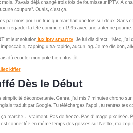
ux mois. J’avais déjà changé trois fois de fournisseur IPTV. À c
Aucune coupure”. Ouais, c’est ça.
lles par mois pour un truc qui marchait une fois sur deux. San
 pour regarder la télé comme en 1995 avec une antenne pourrie.
RT
et leur solution
lux iptv smart tv
. Je lui dis direct : “Mec, j’ai
impeccable, zapping ultra-rapide, aucun lag. Je me dis bon, all
ais dû écouter mon pote bien plus tôt.
ez kiffer
ffé Dès le Début
une simplicité déconcertante. Genre, j’ai mis 7 minutes chrono su
glais traduit par Google. Tu télécharges l’appli, tu rentres tes 
ue ça marche… vraiment. Pas de freeze. Pas d’image pixelisée. Pa
 est connectée en même temps (les gosses sur Netflix, ma copin