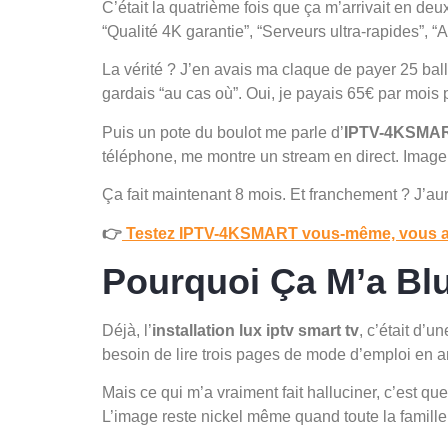
C’était la quatrième fois que ça m’arrivait en de
“Qualité 4K garantie”, “Serveurs ultra-rapides”, “
La vérité ? J’en avais ma claque de payer 25 ba
gardais “au cas où”. Oui, je payais 65€ par mois
Puis un pote du boulot me parle d’
IPTV-4KSMA
téléphone, me montre un stream en direct. Image 
Ça fait maintenant 8 mois. Et franchement ? J’aur
👉
Testez IPTV-4KSMART vous-même, vous all
Pourquoi Ça M’a Blu
Déjà, l’
installation lux iptv smart tv
, c’était d’
besoin de lire trois pages de mode d’emploi en an
Mais ce qui m’a vraiment fait halluciner, c’est q
L’image reste nickel même quand toute la famille