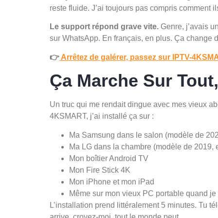
reste fluide. J’ai toujours pas compris comment il
Le support répond grave vite.
Genre, j’avais u
sur WhatsApp. En français, en plus. Ça change d
👉
Arrêtez de galérer, passez sur IPTV-4KSM
Ça Marche Sur Tout,
Un truc qui me rendait dingue avec mes vieux a
4KSMART, j’ai installé ça sur :
Ma Samsung dans le salon (modèle de 20
Ma LG dans la chambre (modèle de 2019, ell
Mon boîtier Android TV
Mon Fire Stick 4K
Mon iPhone et mon iPad
Même sur mon vieux PC portable quand je v
L’installation prend littéralement 5 minutes. Tu té
arrive, croyez-moi, tout le monde peut.