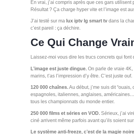
En vrai, j’ai compris après que ces gars utilisen
Résultat ? Ça charge hyper vite et l’image est aus
J’ai testé sur ma
lux iptv lg smart tv
dans la ch
c’est pareil : ça déchire.
Ce Qui Change Vrai
Laissez-moi vous dire les trucs concrets qui font
L’image est juste dingue.
On parle de vraie 4K, 
marins, t’as l’impression d’y être. C’est juste ouf.
120 000 chaînes.
Au début, j’me suis dit “ouais,
espagnoles, italiennes, anglaises, américaines… 
tous les championnats du monde entier.
250 000 films et séries en VOD.
Sérieux, j’ai vi
ciné arrivent même parfois avant qu’ils soient sur
Le système anti-freeze, c’est de la magie noire