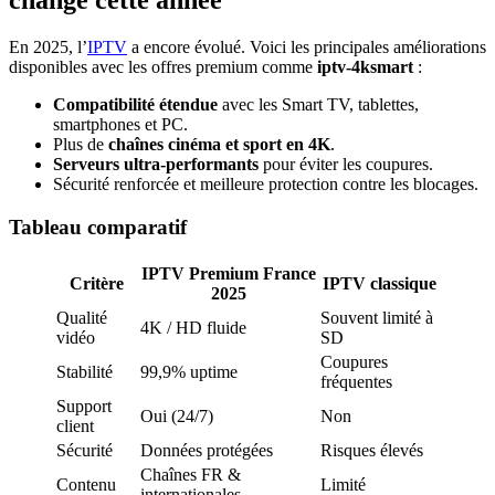
change cette année
En 2025, l’
IPTV
a encore évolué. Voici les principales améliorations
disponibles avec les offres premium comme
iptv-4ksmart
:
Compatibilité étendue
avec les Smart TV, tablettes,
smartphones et PC.
Plus de
chaînes cinéma et sport en 4K
.
Serveurs ultra-performants
pour éviter les coupures.
Sécurité renforcée et meilleure protection contre les blocages.
Tableau comparatif
IPTV Premium France
Critère
IPTV classique
2025
Qualité
Souvent limité à
4K / HD fluide
vidéo
SD
Coupures
Stabilité
99,9% uptime
fréquentes
Support
Oui (24/7)
Non
client
Sécurité
Données protégées
Risques élevés
Chaînes FR &
Contenu
Limité
internationales