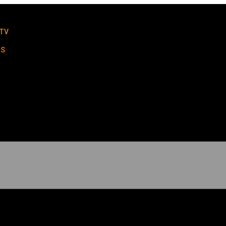
TV
US