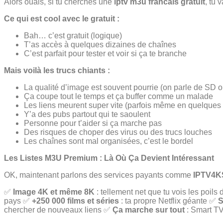
Alors ouais, si tu cherches une
iptv m3u francais gratuit
, tu 
Ce qui est cool avec le gratuit :
Bah… c’est gratuit (logique)
T’as accès à quelques dizaines de chaînes
C’est parfait pour tester et voir si ça te branche
Mais voilà les trucs chiants :
La qualité d’image est souvent pourrie (on parle de SD 
Ça coupe tout le temps et ça buffer comme un malade
Les liens meurent super vite (parfois même en quelques 
Y’a des pubs partout qui te saoulent
Personne pour t’aider si ça marche pas
Des risques de choper des virus ou des trucs louches
Les chaînes sont mal organisées, c’est le bordel
Les Listes M3U Premium : Là Où Ça Devient Intéressant
OK, maintenant parlons des services payants comme
IPTV4
✅
Image 4K et même 8K
: tellement net que tu vois les poil
pays ✅
+250 000 films et séries
: ta propre Netflix géante ✅
S
chercher de nouveaux liens ✅
Ça marche sur tout
: Smart TV