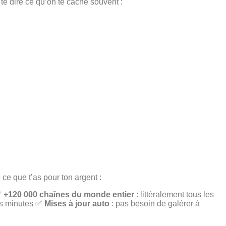
 te dire ce qu’on te cache souvent :
 ce que t’as pour ton argent :
 ✅
+120 000 chaînes du monde entier
: littéralement tous les
es minutes ✅
Mises à jour auto
: pas besoin de galérer à