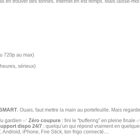
vas en trouver des tonnes. Internet en est rempli. Mais laisse-moi
ou 720p au max)
heures, sérieux)
KSMART
. Ouais, faut mettre la main au portefeuille. Mais regarde
s du gardien ✅
Zéro coupure
: fini le “buffering” en pleine finale
upport dispo 24/7
: quelqu’un qui répond vraiment en quelqu
, Android, iPhone, Fire Stick, ton frigo connecté…