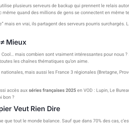
ça utilise plusieurs serveurs de backup qui prennent le relais au
e choc même quand des millions de gens se connectent en même 
eze” mais en vrai, ils partagent des serveurs pourris surchargés.
 ≠ Mieux
 Cool… mais combien sont vraiment intéressantes pour nous ? J’ai
t toutes les chaînes thématiques qu’on aime.
 nationales, mais aussi les France 3 régionales (Bretagne, Prove
aussi accès aux
séries françaises 2025
en VOD : Lupin, Le Bureau
oi bon ?
pier Veut Rien Dire
e que tout le monde balance. Sauf que dans 70% des cas, c’est d