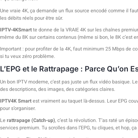
Une vraie 4K, ça demande un flux source encodé comme il faut
les débits réels pour être sûr.
IPTV-4KSmart
te donne de la VRAIE 4K sur les chaînes premium e
même du 8K sur certains contenus (même si bon, le 8K c’est e
Important : pour profiter de la 4K, faut minimum 25 Mbps de con
si tu veux zéro problème.
L’EPG et le Rattrapage : Parce Qu’on E
Un bon IPTV moderne, c’est pas juste un flux vidéo basique. 
des descriptions, des images, des catégories claires.
IPTV4K Smart
est vraiment au taquet là-dessus. Leur EPG couv
pour s’organiser.
Le
rattrapage (Catch-up)
, c’est la révolution. T’as raté un ép
services premium. Tu scrolles dans l’EPG, tu cliques, et hop, ça