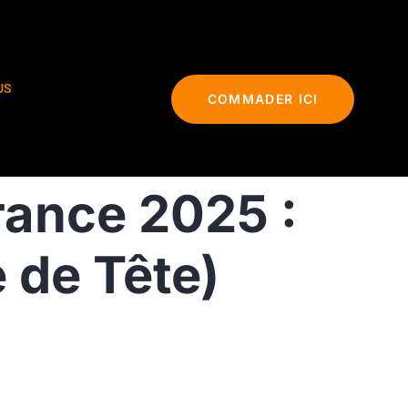
US
COMMADER ICI
rance 2025 :
 de Tête)