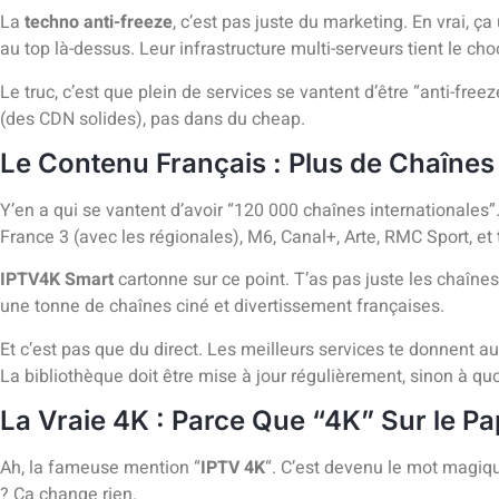
La
techno anti-freeze
, c’est pas juste du marketing. En vrai, 
au top là-dessus. Leur infrastructure multi-serveurs tient l
Le truc, c’est que plein de services se vantent d’être “anti-fre
(des CDN solides), pas dans du cheap.
Le Contenu Français : Plus de Chaînes
Y’en a qui se vantent d’avoir “120 000 chaînes internationales”.
France 3 (avec les régionales), M6, Canal+, Arte, RMC Sport, e
IPTV4K Smart
cartonne sur ce point. T’as pas juste les chaînes
une tonne de chaînes ciné et divertissement françaises.
Et c’est pas que du direct. Les meilleurs services te donnent 
La bibliothèque doit être mise à jour régulièrement, sinon à qu
La Vraie 4K : Parce Que “4K” Sur le Pa
Ah, la fameuse mention “
IPTV 4K
“. C’est devenu le mot magiqu
? Ça change rien.