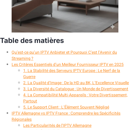
Table des matières
Qu’est-ce qu’un IPTV Anbieter et Pourquoi C’est l’Avenir du
Streaming ?
Les Critères Essentiels d’un Meilleur Fournisseur IPTV en 2025
1. La Stabilité des Serveurs IPTV Europe : Le Nerf de la
Guerre
2. La Qualité d’Image : De la HD au 8K, L’Excellence Visuelle
3. La Diversité du Catalogue : Un Monde de Divertissement
4. La Compatibilité Multi-Appareils : Votre Divertissement,
Partout
5. Le Support Client : L’Élément Souvent Négligé
IPTV Allemagne vs IPTV France : Comprendre les Spécificités
Régionales
Les Particularités de l’IPTV Allemagne