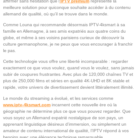
affirmer sans hésitation que l
‘
IPTV premium
représente la
meilleure solution pour quiconque souhaite accéder à du contenu
allemand de qualité, où qu’il se trouve dans le monde.
Comme Louna qui recommande désormais IPTV-4ksmart à sa
famille en Allemagne, à ses amis expatriés aux quatre coins du
globe, et même à ses voisins parisiens curieux de découvrir la
culture germanophone, je ne peux que vous encourager à franchir
le pas.
Cette technologie vous offre une liberté incomparable : regarder
exactement ce que vous voulez, quand vous le voulez, sans jamais
subir de coupures frustrantes. Avec plus de 120,000 chaînes TV et
plus de 250,000 films et séries en qualité 4K-UHD et 8K stable et
rapide, votre univers de divertissement devient littéralement illimité.
Le monde du streaming a évolué, et les services comme
www.iptv-4ksmart.com
incarnent cette nouvelle ère où la
géographie ne détermine plus ce que vous pouvez regarder. Que
vous soyez un Allemand expatrié nostalgique de son pays, un
apprenant linguistique désireux d’immersion, ou simplement un
amateur de contenu international de qualité, l’IPTV répond à vos
besoins avec une élégance technique remarquable.