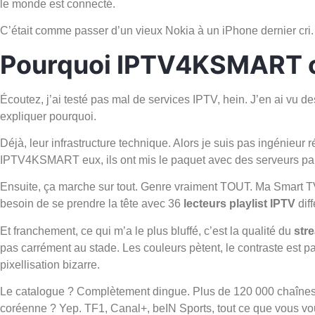
le monde est connecté.
C’était comme passer d’un vieux Nokia à un iPhone dernier cri. S
Pourquoi IPTV4KSMART c’
Écoutez, j’ai testé pas mal de services IPTV, hein. J’en ai v
expliquer pourquoi.
Déjà, leur infrastructure technique. Alors je suis pas ingénieur
IPTV4KSMART eux, ils ont mis le paquet avec des serveurs pa
Ensuite, ça marche sur tout. Genre vraiment TOUT. Ma Smart
besoin de se prendre la tête avec 36
lecteurs playlist IPTV
diff
Et franchement, ce qui m’a le plus bluffé, c’est la qualité du
str
pas carrément au stade. Les couleurs pètent, le contraste est p
pixellisation bizarre.
Le catalogue ? Complètement dingue. Plus de 120 000 chaînes 
coréenne ? Yep. TF1, Canal+, beIN Sports, tout ce que vous v