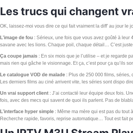
Les trucs qui changent vr
OK, laissez-moi vous dire ce qui fait vraiment la diff’ au jour le 
L’image de fou
: Sérieux, une fois que vous avez goûté à leur 
savane avec les lions. Chaque poil, chaque détail… C’est juste
Ça coupe jamais
: En six mois que je l’utilise – et je regarde
mais rien qui gâche le visionnage. Et ça, c’est pour ça qu’ils
Le catalogue VOD de malade
: Plus de 250 000 films, séries,
Les derniers films au ciné arrivent vite, les séries sont dispo d
Un vrai support client
: J’ai contacté leur équipe deux fois. 
fois, avec des mecs qui savent de quoi ils parlent. Pas de blabl
L’interface hyper simple
: Même ma mère qui est pas du tout à 
Recherche rapide, favoris, reprise automatique… Tout est fait po
Un IPTV M3U Stream Playe