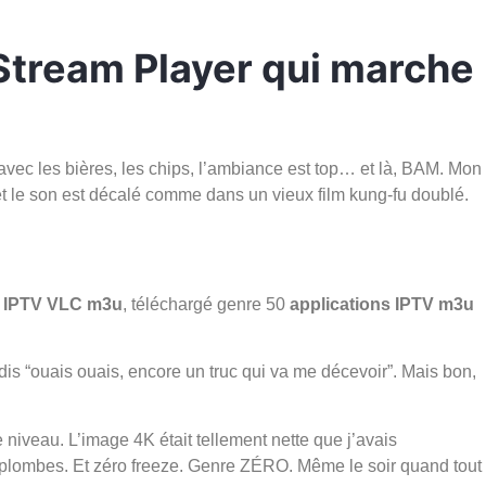
 Stream Player qui marche
vec les bières, les chips, l’ambiance est top… et là, BAM. Mon
t le son est décalé comme dans un vieux film kung-fu doublé.
c
IPTV VLC m3u
, téléchargé genre 50
applications IPTV m3u
dis “ouais ouais, encore un truc qui va me décevoir”. Mais bon,
me niveau. L’image 4K était tellement nette que j’avais
 3 plombes. Et zéro freeze. Genre ZÉRO. Même le soir quand tout