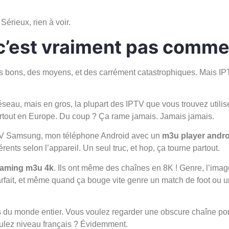
érieux, rien à voir.
est vraiment pas comme 
u des bons, des moyens, et des carrément catastrophiques. Mais
 réseau, mais en gros, la plupart des IPTV que vous trouvez utili
rtout en Europe. Du coup ? Ça rame jamais. Jamais jamais.
 TV Samsung, mon téléphone Android avec un
m3u player andro
érents selon l’appareil. Un seul truc, et hop, ça tourne partout.
eaming m3u 4k
. Ils ont même des chaînes en 8K ! Genre, l’imag
arfait, et même quand ça bouge vite genre un match de foot ou un
du monde entier. Vous voulez regarder une obscure chaîne port
oulez niveau français ? Évidemment.