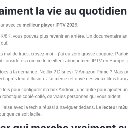
aiment la vie au quotidien
jour avec ce
meilleur player IPTV 202
6.
4K/8K, vous pouvez plus revenir en arrière. Un documentaire ani
 ouf.
 pas mal de trucs, croyez-moi – j’ai eu zéro grosse coupure. Parf
 sont considérés comme le meilleur abonnement IPTV en Europe, p
 docs à la demande. Netflix ? Disney+ ? Amazon Prime ? Mais po
irect après leur diffusion. J’ai même retrouvé des vieux films fra
Une fois pour configurer ma box Android, une autre pour ajoute
a robotique copié-collé, de vraies personnes qui vous aident.
l’aise avec la tech a réussi à naviguer dedans. Le
lecteur m3u 
ur que ce soit facile.
r qui marche vraiment su