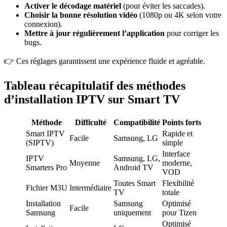
Activer le décodage matériel
(pour éviter les saccades).
Choisir la bonne résolution vidéo
(1080p ou 4K selon votre
connexion).
Mettre à jour régulièrement l’application
pour corriger les
bugs.
👉 Ces réglages garantissent une expérience fluide et agréable.
Tableau récapitulatif des méthodes
d’installation IPTV sur Smart TV
Méthode
Difficulté
Compatibilité
Points forts
Smart IPTV
Rapide et
Facile
Samsung, LG
(SIPTV)
simple
Interface
IPTV
Samsung, LG,
Moyenne
moderne,
Smarters Pro
Android TV
VOD
Toutes Smart
Flexibilité
Fichier M3U
Intermédiaire
TV
totale
Installation
Samsung
Optimisé
Facile
Samsung
uniquement
pour Tizen
Optimisé