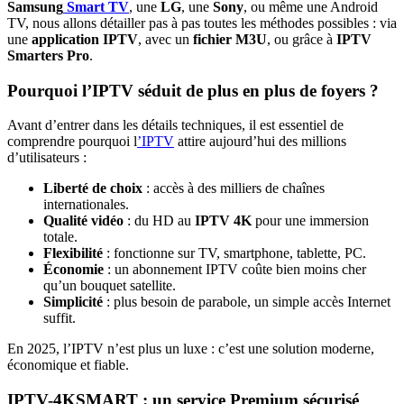
Samsung
Smart TV
, une
LG
, une
Sony
, ou même une Android
TV, nous allons détailler pas à pas toutes les méthodes possibles : via
une
application IPTV
, avec un
fichier M3U
, ou grâce à
IPTV
Smarters Pro
.
Pourquoi l’IPTV séduit de plus en plus de foyers ?
Avant d’entrer dans les détails techniques, il est essentiel de
comprendre pourquoi l
’IPTV
attire aujourd’hui des millions
d’utilisateurs :
Liberté de choix
: accès à des milliers de chaînes
internationales.
Qualité vidéo
: du HD au
IPTV 4K
pour une immersion
totale.
Flexibilité
: fonctionne sur TV, smartphone, tablette, PC.
Économie
: un abonnement IPTV coûte bien moins cher
qu’un bouquet satellite.
Simplicité
: plus besoin de parabole, un simple accès Internet
suffit.
En 2025, l’IPTV n’est plus un luxe : c’est une solution moderne,
économique et fiable.
IPTV-4KSMART : un service Premium sécurisé