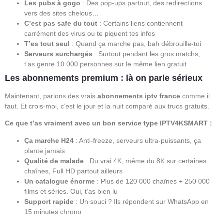
Les pubs à gogo
: Des pop-ups partout, des redirections
vers des sites chelous…
C’est pas safe du tout
: Certains liens contiennent
carrément des virus ou te piquent tes infos
T’es tout seul
: Quand ça marche pas, bah débrouille-toi
Serveurs surchargés
: Surtout pendant les gros matchs,
t’as genre 10 000 personnes sur le même lien gratuit
Les abonnements premium : là on parle sérieux
Maintenant, parlons des vrais
abonnements iptv france
comme il
faut. Et crois-moi, c’est le jour et la nuit comparé aux trucs gratuits.
Ce que t’as vraiment avec un bon service type IPTV4KSMART :
Ça marche H24
: Anti-freeze, serveurs ultra-puissants, ça
plante jamais
Qualité de malade
: Du vrai 4K, même du 8K sur certaines
chaînes, Full HD partout ailleurs
Un catalogue énorme
: Plus de 120 000 chaînes + 250 000
films et séries. Oui, t’as bien lu
Support rapide
: Un souci ? Ils répondent sur WhatsApp en
15 minutes chrono