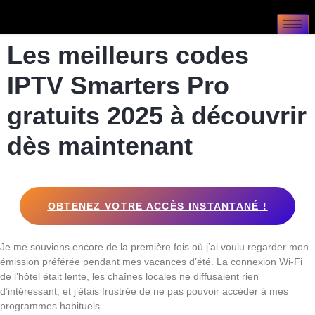
Les meilleurs codes
IPTV Smarters Pro
gratuits 2025 à découvrir
dès maintenant
OBTENEZ VOTRE ACCÈS INSTANTANÉ !
Je me souviens encore de la première fois où j’ai voulu regarder mon
émission préférée pendant mes vacances d’été. La connexion Wi-Fi
de l’hôtel était lente, les chaînes locales ne diffusaient rien
d’intéressant, et j’étais frustrée de ne pas pouvoir accéder à mes
programmes habituels.