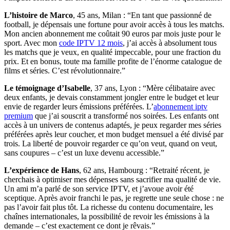
L’histoire de Marco
, 45 ans, Milan : “En tant que passionné de
football, je dépensais une fortune pour avoir accès à tous les matchs.
Mon ancien abonnement me coûtait 90 euros par mois juste pour le
sport. Avec mon
code IPTV 12 mois
, j’ai accès à absolument tous
les matchs que je veux, en qualité impeccable, pour une fraction du
prix. Et en bonus, toute ma famille profite de l’énorme catalogue de
films et séries. C’est révolutionnaire.”
Le témoignage d’Isabelle
, 37 ans, Lyon : “Mère célibataire avec
deux enfants, je devais constamment jongler entre le budget et leur
envie de regarder leurs émissions préférées. L’
abonnement iptv
premium
que j’ai souscrit a transformé nos soirées. Les enfants ont
accès à un univers de contenus adaptés, je peux regarder mes séries
préférées après leur coucher, et mon budget mensuel a été divisé par
trois. La liberté de pouvoir regarder ce qu’on veut, quand on veut,
sans coupures – c’est un luxe devenu accessible.”
L’expérience de Hans
, 62 ans, Hambourg : “Retraité récent, je
cherchais à optimiser mes dépenses sans sacrifier ma qualité de vie.
Un ami m’a parlé de son service IPTV, et j’avoue avoir été
sceptique. Après avoir franchi le pas, je regrette une seule chose : ne
pas l’avoir fait plus tôt. La richesse du contenu documentaire, les
chaînes internationales, la possibilité de revoir les émissions à la
demande – c’est exactement ce dont je rêvais.”