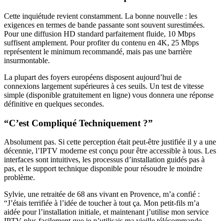
Cette inquiétude revient constamment. La bonne nouvelle : les
exigences en termes de bande passante sont souvent surestimées.
Pour une diffusion HD standard parfaitement fluide, 10 Mbps
suffisent amplement. Pour profiter du contenu en 4K, 25 Mbps
représentent le minimum recommandé, mais pas une barrière
insurmontable.
La plupart des foyers européens disposent aujourd’hui de
connexions largement supérieures à ces seuils. Un test de vitesse
simple (disponible gratuitement en ligne) vous donnera une réponse
définitive en quelques secondes.
“C’est Compliqué Techniquement ?”
Absolument pas. Si cette perception était peut-être justifiée il y a une
décennie, l’IPTV moderne est conçu pour être accessible à tous. Les
interfaces sont intuitives, les processus d’installation guidés pas à
pas, et le support technique disponible pour résoudre le moindre
problème.
Sylvie, une retraitée de 68 ans vivant en Provence, m’a confié :
“J’étais terrifiée à l’idée de toucher à tout ça. Mon petit-fils m’a
aidée pour l’installation initiale, et maintenant j’utilise mon service
IPTV plus facilement que je n’utilisais ma vieille télécommande