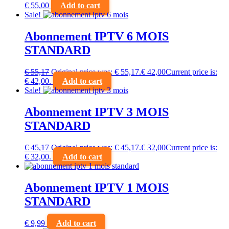
€
55,00
Add to cart
Sale!
Abonnement IPTV 6 MOIS
STANDARD
€
55,17
Original price was: € 55,17.
€
42,00
Current price is:
€ 42,00.
Add to cart
Sale!
Abonnement IPTV 3 MOIS
STANDARD
€
45,17
Original price was: € 45,17.
€
32,00
Current price is:
€ 32,00.
Add to cart
Abonnement IPTV 1 MOIS
STANDARD
€
9,99
Add to cart