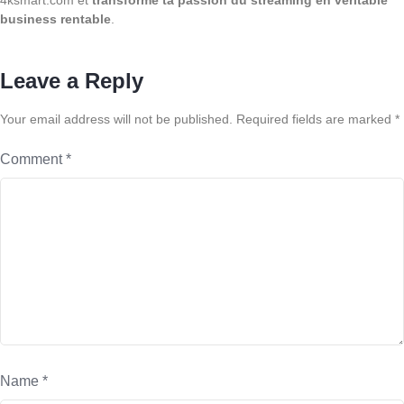
4ksmart.com et
transforme ta passion du streaming en véritable
business rentable
.
Leave a Reply
Your email address will not be published.
Required fields are marked
*
Comment
*
Name
*