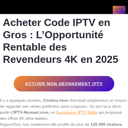
Acheter Code IPTV en
Gros : L’Opportunité
Rentable des
Revendeurs 4K en 2025
ACTIVER MON ABONNEMENT IPTV
Il y a quelques années,
Cristina Irere
cherchait simplement un moyen
de regarder ses séries préférées sans coupures. Un ami lui a alors
parlé d’
IPTV-4ksmart.com
, un
fournisseur IPTV fiable
qui proposait
des offres 4K ultra-stables.
Aujourd’hui, non seulement elle profite de plus de
120 000 chaînes