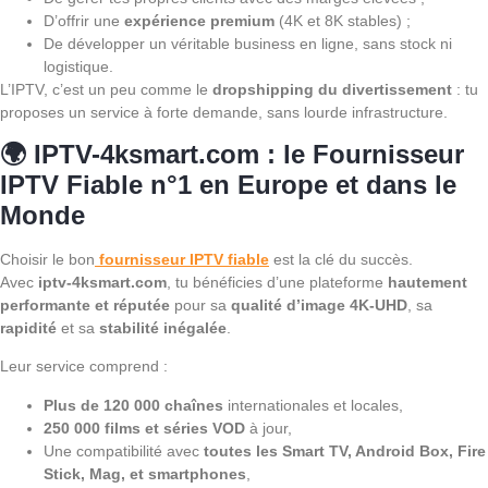
D’offrir une
expérience premium
(4K et 8K stables) ;
De développer un véritable business en ligne, sans stock ni
logistique.
L’IPTV, c’est un peu comme le
dropshipping du divertissement
: tu
proposes un service à forte demande, sans lourde infrastructure.
🌍 IPTV-4ksmart.com : le Fournisseur
IPTV Fiable n°1 en Europe et dans le
Monde
Choisir le bon
fournisseur IPTV fiable
est la clé du succès.
Avec
iptv-4ksmart.com
, tu bénéficies d’une plateforme
hautement
performante et réputée
pour sa
qualité d’image 4K-UHD
, sa
rapidité
et sa
stabilité inégalée
.
Leur service comprend :
Plus de 120 000 chaînes
internationales et locales,
250 000 films et séries VOD
à jour,
Une compatibilité avec
toutes les Smart TV, Android Box, Fire
Stick, Mag, et smartphones
,