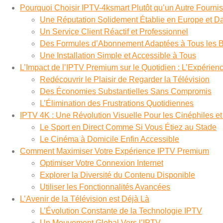
Pourquoi Choisir IPTV-4ksmart Plutôt qu’un Autre Fourni
Une Réputation Solidement Établie en Europe et D
Un Service Client Réactif et Professionnel
Des Formules d’Abonnement Adaptées à Tous les 
Une Installation Simple et Accessible à Tous
L’Impact de l’IPTV Premium sur le Quotidien : L’Expérien
Redécouvrir le Plaisir de Regarder la Télévision
Des Économies Substantielles Sans Compromis
L’Élimination des Frustrations Quotidiennes
IPTV 4K : Une Révolution Visuelle Pour les Cinéphiles e
Le Sport en Direct Comme Si Vous Étiez au Stade
Le Cinéma à Domicile Enfin Accessible
Comment Maximiser Votre Expérience IPTV Premium
Optimiser Votre Connexion Internet
Explorer la Diversité du Contenu Disponible
Utiliser les Fonctionnalités Avancées
L’Avenir de la Télévision est Déjà Là
L’Évolution Constante de la Technologie IPTV
Un Mouvement Global Vers l’IPTV