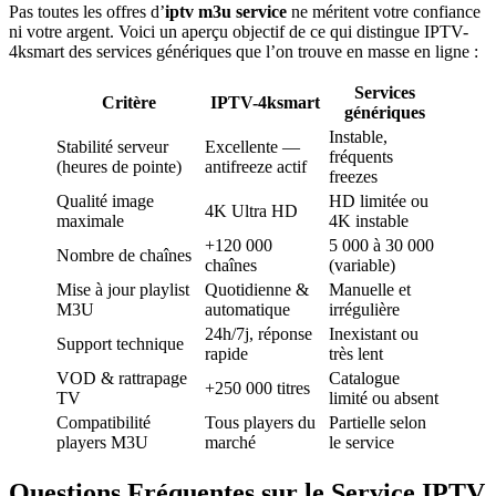
Pas toutes les offres d’
iptv m3u service
ne méritent votre confiance
ni votre argent. Voici un aperçu objectif de ce qui distingue IPTV-
4ksmart des services génériques que l’on trouve en masse en ligne :
Services
Critère
IPTV-4ksmart
génériques
Instable,
Stabilité serveur
Excellente —
fréquents
(heures de pointe)
antifreeze actif
freezes
Qualité image
HD limitée ou
4K Ultra HD
maximale
4K instable
+120 000
5 000 à 30 000
Nombre de chaînes
chaînes
(variable)
Mise à jour playlist
Quotidienne &
Manuelle et
M3U
automatique
irrégulière
24h/7j, réponse
Inexistant ou
Support technique
rapide
très lent
VOD & rattrapage
Catalogue
+250 000 titres
TV
limité ou absent
Compatibilité
Tous players du
Partielle selon
players M3U
marché
le service
Questions Fréquentes sur le Service IPTV