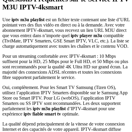
M3U IPTV-4ksmart
Une
iptv m3u playlist
est un fichier texte contenant une liste d’URL
pointant vers des flux vidéo en direct ou à la demande. Avec votre
abonnement IPTV-4ksmart, vous recevez un lien URL M3U direct
que vous entrez dans n’importe quel
iptv player m3u
compatible
(TiviMate, IPTV Smarters, GSE Smart IPTV, VLC, etc.). La liste se
charge automatiquement avec toutes les chaînes et le contenu VOD.
Pour un streaming confortable avec IPTV-4ksmart : 10 Mbps
suffisent pour la HD, 25 Mbps pour le Full HD, et 50 Mbps ou plus
sont recommandés pour la qualité 4K Ultra HD sur grand écran. La
majorité des connexions ADSL récentes et toutes les connexions
fibre supportent parfaitement le service.
Oui, complètement. Pour les Smart TV Samsung (Tizen OS),
utilisez l’application IPTV Smarters disponible sur le Samsung App
Store ou Smart IPTV. Pour LG (webOS), l’application IPTV
Smarters ou SS IPTV sont recommandées. Les deux supportent
parfaitement les
iptv m3u playlist
d’IPTV-4ksmart pour une
expérience
iptv fiable smart tv
optimale.
La qualité dépend principalement de la vitesse de votre connexion
Internet et des capacités de votre appareil. IPTV-4ksmart diffuse