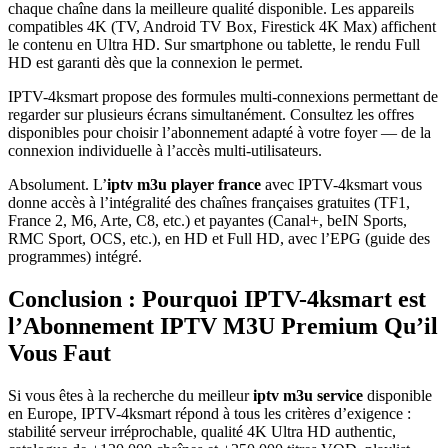
chaque chaîne dans la meilleure qualité disponible. Les appareils
compatibles 4K (TV, Android TV Box, Firestick 4K Max) affichent
le contenu en Ultra HD. Sur smartphone ou tablette, le rendu Full
HD est garanti dès que la connexion le permet.
IPTV-4ksmart propose des formules multi-connexions permettant de
regarder sur plusieurs écrans simultanément. Consultez les offres
disponibles pour choisir l’abonnement adapté à votre foyer — de la
connexion individuelle à l’accès multi-utilisateurs.
Absolument. L’
iptv m3u player france
avec IPTV-4ksmart vous
donne accès à l’intégralité des chaînes françaises gratuites (TF1,
France 2, M6, Arte, C8, etc.) et payantes (Canal+, beIN Sports,
RMC Sport, OCS, etc.), en HD et Full HD, avec l’EPG (guide des
programmes) intégré.
Conclusion : Pourquoi IPTV-4ksmart est
l’Abonnement IPTV M3U Premium Qu’il
Vous Faut
Si vous êtes à la recherche du meilleur
iptv m3u service
disponible
en Europe, IPTV-4ksmart répond à tous les critères d’exigence :
stabilité serveur irréprochable, qualité 4K Ultra HD authentic,