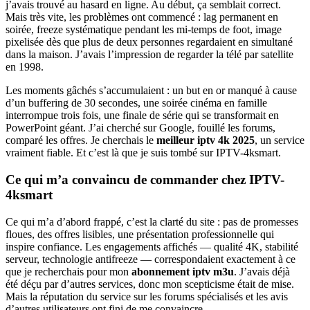
j’avais trouvé au hasard en ligne. Au début, ça semblait correct.
Mais très vite, les problèmes ont commencé : lag permanent en
soirée, freeze systématique pendant les mi-temps de foot, image
pixelisée dès que plus de deux personnes regardaient en simultané
dans la maison. J’avais l’impression de regarder la télé par satellite
en 1998.
Les moments gâchés s’accumulaient : un but en or manqué à cause
d’un buffering de 30 secondes, une soirée cinéma en famille
interrompue trois fois, une finale de série qui se transformait en
PowerPoint géant. J’ai cherché sur Google, fouillé les forums,
comparé les offres. Je cherchais le
meilleur iptv 4k 2025
, un service
vraiment fiable. Et c’est là que je suis tombé sur IPTV-4ksmart.
Ce qui m’a convaincu de commander chez IPTV-
4ksmart
Ce qui m’a d’abord frappé, c’est la clarté du site : pas de promesses
floues, des offres lisibles, une présentation professionnelle qui
inspire confiance. Les engagements affichés — qualité 4K, stabilité
serveur, technologie antifreeze — correspondaient exactement à ce
que je recherchais pour mon
abonnement iptv m3u
. J’avais déjà
été déçu par d’autres services, donc mon scepticisme était de mise.
Mais la réputation du service sur les forums spécialisés et les avis
d’autres utilisateurs ont fini de me convaincre.