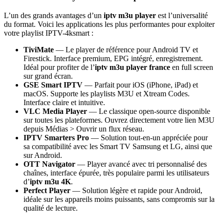
L’un des grands avantages d’un
iptv m3u player
est l’universalité
du format. Voici les applications les plus performantes pour exploiter
votre playlist IPTV-4ksmart :
TiviMate
— Le player de référence pour Android TV et
Firestick. Interface premium, EPG intégré, enregistrement.
Idéal pour profiter de l’
iptv m3u player france
en full screen
sur grand écran.
GSE Smart IPTV
— Parfait pour iOS (iPhone, iPad) et
macOS. Supporte les playlists M3U et Xtream Codes.
Interface claire et intuitive.
VLC Media Player
— Le classique open-source disponible
sur toutes les plateformes. Ouvrez directement votre lien M3U
depuis Médias > Ouvrir un flux réseau.
IPTV Smarters Pro
— Solution tout-en-un appréciée pour
sa compatibilité avec les Smart TV Samsung et LG, ainsi que
sur Android.
OTT Navigator
— Player avancé avec tri personnalisé des
chaînes, interface épurée, très populaire parmi les utilisateurs
d’
iptv m3u 4K
.
Perfect Player
— Solution légère et rapide pour Android,
idéale sur les appareils moins puissants, sans compromis sur la
qualité de lecture.