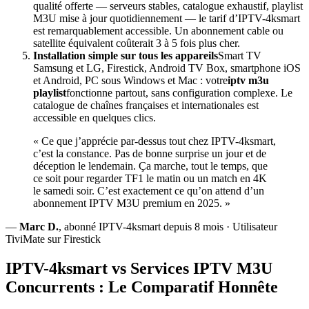
qualité offerte — serveurs stables, catalogue exhaustif, playlist
M3U mise à jour quotidiennement — le tarif d’IPTV-4ksmart
est remarquablement accessible. Un abonnement cable ou
satellite équivalent coûterait 3 à 5 fois plus cher.
Installation simple sur tous les appareils
Smart TV
Samsung et LG, Firestick, Android TV Box, smartphone iOS
et Android, PC sous Windows et Mac : votre
iptv m3u
playlist
fonctionne partout, sans configuration complexe. Le
catalogue de chaînes françaises et internationales est
accessible en quelques clics.
« Ce que j’apprécie par-dessus tout chez IPTV-4ksmart,
c’est la constance. Pas de bonne surprise un jour et de
déception le lendemain. Ça marche, tout le temps, que
ce soit pour regarder TF1 le matin ou un match en 4K
le samedi soir. C’est exactement ce qu’on attend d’un
abonnement IPTV M3U premium en 2025. »
—
Marc D.
, abonné IPTV-4ksmart depuis 8 mois · Utilisateur
TiviMate sur Firestick
IPTV-4ksmart vs Services IPTV M3U
Concurrents : Le Comparatif Honnête