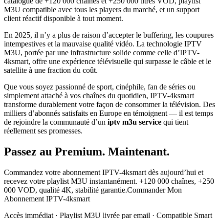
catalogue de +120 000 chaînes et +250 000 titres VOD, playlist
M3U compatible avec tous les players du marché, et un support
client réactif disponible à tout moment.
En 2025, il n’y a plus de raison d’accepter le buffering, les coupures
intempestives et la mauvaise qualité vidéo. La technologie IPTV
M3U, portée par une infrastructure solide comme celle d’IPTV-
4ksmart, offre une expérience télévisuelle qui surpasse le câble et le
satellite à une fraction du coût.
Que vous soyez passionné de sport, cinéphile, fan de séries ou
simplement attaché à vos chaînes du quotidien, IPTV-4ksmart
transforme durablement votre façon de consommer la télévision. Des
milliers d’abonnés satisfaits en Europe en témoignent — il est temps
de rejoindre la communauté d’un
iptv m3u service
qui tient
réellement ses promesses.
Passez au Premium. Maintenant.
Commandez votre abonnement IPTV-4ksmart dès aujourd’hui et
recevez votre playlist M3U instantanément. +120 000 chaînes, +250
000 VOD, qualité 4K, stabilité garantie.Commander Mon
Abonnement IPTV-4ksmart
Accès immédiat · Playlist M3U livrée par email · Compatible Smart