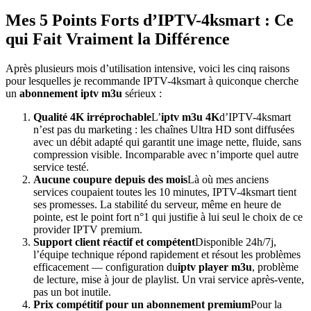
Mes 5 Points Forts d’IPTV-4ksmart : Ce
qui Fait Vraiment la Différence
Après plusieurs mois d’utilisation intensive, voici les cinq raisons
pour lesquelles je recommande IPTV-4ksmart à quiconque cherche
un
abonnement iptv m3u
sérieux :
Qualité 4K irréprochable
L’
iptv m3u 4K
d’IPTV-4ksmart
n’est pas du marketing : les chaînes Ultra HD sont diffusées
avec un débit adapté qui garantit une image nette, fluide, sans
compression visible. Incomparable avec n’importe quel autre
service testé.
Aucune coupure depuis des mois
Là où mes anciens
services coupaient toutes les 10 minutes, IPTV-4ksmart tient
ses promesses. La stabilité du serveur, même en heure de
pointe, est le point fort n°1 qui justifie à lui seul le choix de ce
provider IPTV premium.
Support client réactif et compétent
Disponible 24h/7j,
l’équipe technique répond rapidement et résout les problèmes
efficacement — configuration du
iptv player m3u
, problème
de lecture, mise à jour de playlist. Un vrai service après-vente,
pas un bot inutile.
Prix compétitif pour un abonnement premium
Pour la