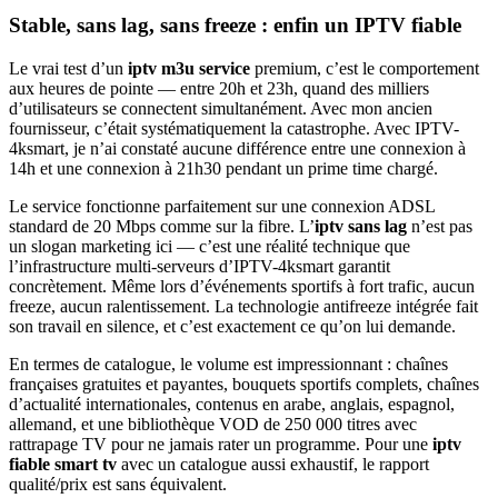
Stable, sans lag, sans freeze : enfin un IPTV fiable
Le vrai test d’un
iptv m3u service
premium, c’est le comportement
aux heures de pointe — entre 20h et 23h, quand des milliers
d’utilisateurs se connectent simultanément. Avec mon ancien
fournisseur, c’était systématiquement la catastrophe. Avec IPTV-
4ksmart, je n’ai constaté aucune différence entre une connexion à
14h et une connexion à 21h30 pendant un prime time chargé.
Le service fonctionne parfaitement sur une connexion ADSL
standard de 20 Mbps comme sur la fibre. L’
iptv sans lag
n’est pas
un slogan marketing ici — c’est une réalité technique que
l’infrastructure multi-serveurs d’IPTV-4ksmart garantit
concrètement. Même lors d’événements sportifs à fort trafic, aucun
freeze, aucun ralentissement. La technologie antifreeze intégrée fait
son travail en silence, et c’est exactement ce qu’on lui demande.
En termes de catalogue, le volume est impressionnant : chaînes
françaises gratuites et payantes, bouquets sportifs complets, chaînes
d’actualité internationales, contenus en arabe, anglais, espagnol,
allemand, et une bibliothèque VOD de 250 000 titres avec
rattrapage TV pour ne jamais rater un programme. Pour une
iptv
fiable smart tv
avec un catalogue aussi exhaustif, le rapport
qualité/prix est sans équivalent.