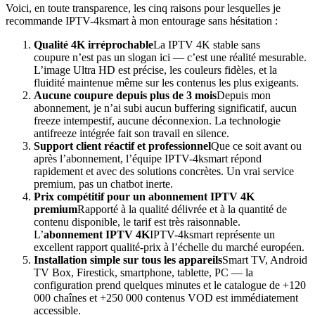
Voici, en toute transparence, les cinq raisons pour lesquelles je
recommande IPTV-4ksmart à mon entourage sans hésitation :
Qualité 4K irréprochable
La IPTV 4K stable sans
coupure n’est pas un slogan ici — c’est une réalité mesurable.
L’image Ultra HD est précise, les couleurs fidèles, et la
fluidité maintenue même sur les contenus les plus exigeants.
Aucune coupure depuis plus de 3 mois
Depuis mon
abonnement, je n’ai subi aucun buffering significatif, aucun
freeze intempestif, aucune déconnexion. La technologie
antifreeze intégrée fait son travail en silence.
Support client réactif et professionnel
Que ce soit avant ou
après l’abonnement, l’équipe IPTV-4ksmart répond
rapidement et avec des solutions concrètes. Un vrai service
premium, pas un chatbot inerte.
Prix compétitif pour un abonnement IPTV 4K
premium
Rapporté à la qualité délivrée et à la quantité de
contenu disponible, le tarif est très raisonnable.
L’
abonnement IPTV 4K
IPTV-4ksmart représente un
excellent rapport qualité-prix à l’échelle du marché européen.
Installation simple sur tous les appareils
Smart TV, Android
TV Box, Firestick, smartphone, tablette, PC — la
configuration prend quelques minutes et le catalogue de +120
000 chaînes et +250 000 contenus VOD est immédiatement
accessible.