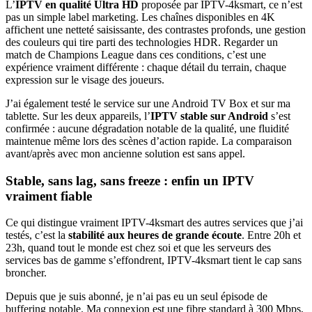
L’
IPTV en qualité Ultra HD
proposée par IPTV-4ksmart, ce n’est
pas un simple label marketing. Les chaînes disponibles en 4K
affichent une netteté saisissante, des contrastes profonds, une gestion
des couleurs qui tire parti des technologies HDR. Regarder un
match de Champions League dans ces conditions, c’est une
expérience vraiment différente : chaque détail du terrain, chaque
expression sur le visage des joueurs.
J’ai également testé le service sur une Android TV Box et sur ma
tablette. Sur les deux appareils, l’
IPTV stable sur Android
s’est
confirmée : aucune dégradation notable de la qualité, une fluidité
maintenue même lors des scènes d’action rapide. La comparaison
avant/après avec mon ancienne solution est sans appel.
Stable, sans lag, sans freeze : enfin un IPTV
vraiment fiable
Ce qui distingue vraiment IPTV-4ksmart des autres services que j’ai
testés, c’est la
stabilité aux heures de grande écoute
. Entre 20h et
23h, quand tout le monde est chez soi et que les serveurs des
services bas de gamme s’effondrent, IPTV-4ksmart tient le cap sans
broncher.
Depuis que je suis abonné, je n’ai pas eu un seul épisode de
buffering notable. Ma connexion est une fibre standard à 300 Mbps,