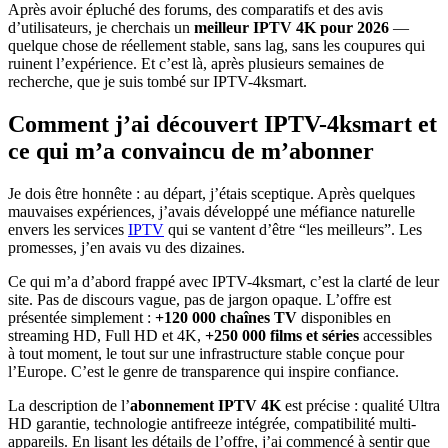
Après avoir épluché des forums, des comparatifs et des avis
d’utilisateurs, je cherchais un
meilleur IPTV 4K pour 2026
—
quelque chose de réellement stable, sans lag, sans les coupures qui
ruinent l’expérience. Et c’est là, après plusieurs semaines de
recherche, que je suis tombé sur IPTV-4ksmart.
Comment j’ai découvert IPTV-4ksmart et
ce qui m’a convaincu de m’abonner
Je dois être honnête : au départ, j’étais sceptique. Après quelques
mauvaises expériences, j’avais développé une méfiance naturelle
envers les services
IPTV
qui se vantent d’être “les meilleurs”. Les
promesses, j’en avais vu des dizaines.
Ce qui m’a d’abord frappé avec IPTV-4ksmart, c’est la clarté de leur
site. Pas de discours vague, pas de jargon opaque. L’offre est
présentée simplement :
+120 000 chaînes TV
disponibles en
streaming HD, Full HD et 4K,
+250 000 films et séries
accessibles
à tout moment, le tout sur une infrastructure stable conçue pour
l’Europe. C’est le genre de transparence qui inspire confiance.
La description de l’
abonnement IPTV 4K
est précise : qualité Ultra
HD garantie, technologie antifreeze intégrée, compatibilité multi-
appareils. En lisant les détails de l’offre, j’ai commencé à sentir que