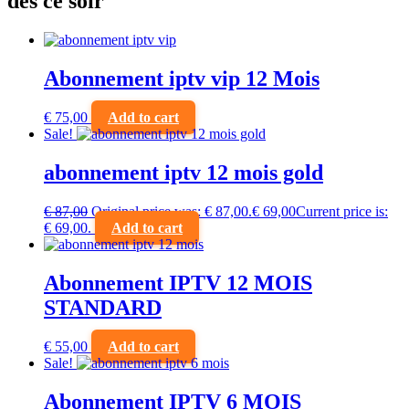
dès ce soir
Abonnement iptv vip 12 Mois
€
75,00
Add to cart
Sale!
abonnement iptv 12 mois gold
€
87,00
Original price was: € 87,00.
€
69,00
Current price is:
€ 69,00.
Add to cart
Abonnement IPTV 12 MOIS
STANDARD
€
55,00
Add to cart
Sale!
Abonnement IPTV 6 MOIS