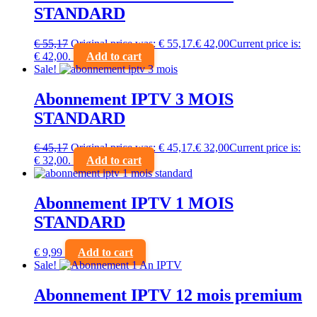
STANDARD
€
55,17
Original price was: € 55,17.
€
42,00
Current price is:
€ 42,00.
Add to cart
Sale!
Abonnement IPTV 3 MOIS
STANDARD
€
45,17
Original price was: € 45,17.
€
32,00
Current price is:
€ 32,00.
Add to cart
Abonnement IPTV 1 MOIS
STANDARD
€
9,99
Add to cart
Sale!
Abonnement IPTV 12 mois premium