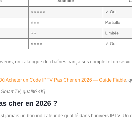
s
Stabilité
C
⭐⭐⭐⭐⭐
✔ Oui
⭐⭐⭐
Partielle
⭐⭐
Limitée
⭐⭐⭐⭐
✔ Oui
eurs, un catalogue de chaînes françaises complet et un service c
Où Acheter un Code IPTV Pas Cher en 2026 — Guide Fiable
, 
 Smart TV, qualité 4K]
s cher en 2026 ?
n’est jamais un bon indicateur de qualité dans l’univers IPTV. U