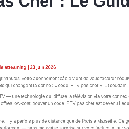
as Cher : Le Gui
e streaming | 20 juin 2026
gt minutes, votre abonnement câble vient de vous facturer l’équ
mots qui changent la donne : « code IPTV pas cher ». Et soudain
V — une technologie qui diffuse la télévision via votre connexion
es offres low-cost, trouver un code IPTV pas cher est devenu l’é
igne, il y a parfois plus de distance que de Paris à Marseille. C
performant — sans mauvaise surprise sur votre facture, ni sur vo