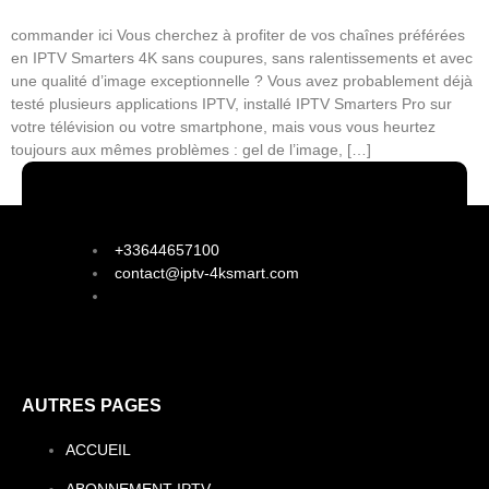
commander ici Vous cherchez à profiter de vos chaînes préférées
en IPTV Smarters 4K sans coupures, sans ralentissements et avec
une qualité d’image exceptionnelle ? Vous avez probablement déjà
testé plusieurs applications IPTV, installé IPTV Smarters Pro sur
votre télévision ou votre smartphone, mais vous vous heurtez
toujours aux mêmes problèmes : gel de l’image, […]
+33644657100
contact@iptv-4ksmart.com
AUTRES PAGES
ACCUEIL