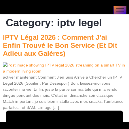
Category:
iptv legel
IPTV Légal 2026 : Comment J’ai
Enfin Trouvé le Bon Service (Et Dit
Adieu aux Galères)
activer maintenant Comment J’en Suis Arrivé à Chercher un IPTV
Légal 2026 (Spoiler : Par Désespoir) Bon, laissez-moi vous
raconter ma vie. Enfin, juste la partie sur ma télé qui m’a rendu
dingue pendant des mois. C’était un dimanche soir classique.
Match important, je suis bien installé avec mes snacks, l’ambiance
parfaite… et BAM. L’image […]