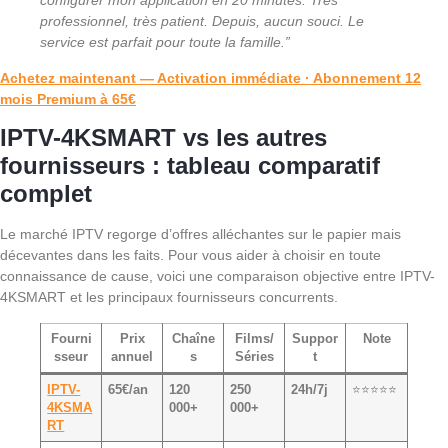
configurer mon application en 20 minutes. Très
professionnel, très patient. Depuis, aucun souci. Le
service est parfait pour toute la famille.”
Achetez maintenant — Activation immédiate · Abonnement 12
mois Premium à 65€
IPTV-4KSMART vs les autres
fournisseurs : tableau comparatif
complet
Le marché IPTV regorge d’offres alléchantes sur le papier mais
décevantes dans les faits. Pour vous aider à choisir en toute
connaissance de cause, voici une comparaison objective entre IPTV-
4KSMART et les principaux fournisseurs concurrents.
Fourni
Prix
Chaîne
Films/
Suppor
Note
sseur
annuel
s
Séries
t
IPTV-
65€/an
120
250
24h/7j
⭐⭐⭐⭐⭐
4KSMA
000+
000+
RT