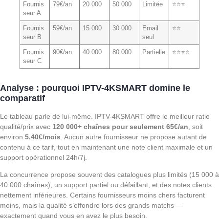
Fournis
79€/an
20 000
50 000
Limitée
⭐⭐⭐
seur A
Fournis
59€/an
15 000
30 000
Email
⭐⭐
seur B
seul
Fournis
90€/an
40 000
80 000
Partielle
⭐⭐⭐⭐
seur C
Analyse : pourquoi IPTV-4KSMART domine le
comparatif
Le tableau parle de lui-même. IPTV-4KSMART offre le meilleur ratio
qualité/prix avec
120 000+ chaînes pour seulement 65€/an
, soit
environ
5,40€/mois
. Aucun autre fournisseur ne propose autant de
contenu à ce tarif, tout en maintenant une note client maximale et un
support opérationnel 24h/7j.
La concurrence propose souvent des catalogues plus limités (15 000 à
40 000 chaînes), un support partiel ou défaillant, et des notes clients
nettement inférieures. Certains fournisseurs moins chers facturent
moins, mais la qualité s’effondre lors des grands matchs —
exactement quand vous en avez le plus besoin.