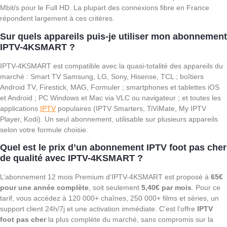
Mbit/s pour le Full HD. La plupart des connexions fibre en France
répondent largement à ces critères.
Sur quels appareils puis-je utiliser mon abonnement
IPTV-4KSMART ?
IPTV-4KSMART est compatible avec la quasi-totalité des appareils du
marché : Smart TV Samsung, LG, Sony, Hisense, TCL ; boîtiers
Android TV, Firestick, MAG, Formuler ; smartphones et tablettes iOS
et Android ; PC Windows et Mac via VLC ou navigateur ; et toutes les
applications
IPTV
populaires (IPTV Smarters, TiViMate, My IPTV
Player, Kodi). Un seul abonnement, utilisable sur plusieurs appareils
selon votre formule choisie.
Quel est le prix d’un abonnement IPTV foot pas cher
de qualité avec IPTV-4KSMART ?
L’abonnement 12 mois Premium d’IPTV-4KSMART est proposé à
65€
pour une année complète
, soit seulement
5,40€ par mois
. Pour ce
tarif, vous accédez à 120 000+ chaînes, 250 000+ films et séries, un
support client 24h/7j et une activation immédiate. C’est l’offre
IPTV
foot pas cher
la plus complète du marché, sans compromis sur la