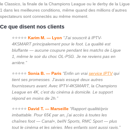
le Classico, la finale de la Champions League ou le derby de la Ligue
1 dans les meilleures conditions, même quand des millions d’autres
spectateurs sont connectés au même moment.
Ce que disent nos clients
⭐⭐⭐⭐⭐
Karim M. — Lyon
“J’ai souscrit à IPTV-
4KSMART principalement pour le foot. La qualité est
bluffante — aucune coupure pendant les matchs de Ligue
1, même le soir du choc OL-PSG. Je ne reviens pas en
arrière.”
⭐⭐⭐⭐⭐
Sonia B. — Paris
“Enfin un vrai
service IPTV
qui
tient ses promesses. J’avais essayé deux autres
fournisseurs avant. Avec IPTV-4KSMART, la Champions
League en 4K, c’est du cinéma à domicile. Le support
répond en moins de 2h.”
⭐⭐⭐⭐⭐
David T. — Marseille
“Rapport qualité/prix
imbattable. Pour 65€ par an, j’ai accès à toutes les
chaînes foot — Canal+, beIN Sports, RMC Sport — plus
tout le cinéma et les séries. Mes enfants sont aussi ravis.”